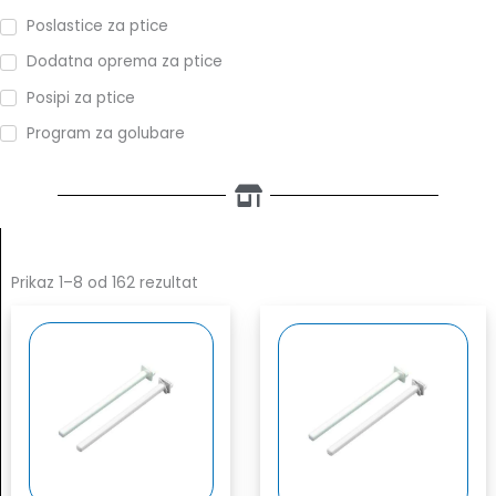
Poslastice za ptice
Dodatna oprema za ptice
Posipi za ptice
Program za golubare
Sorted
by
Prikaz 1–8 od 162 rezultat
price:
high
to
low