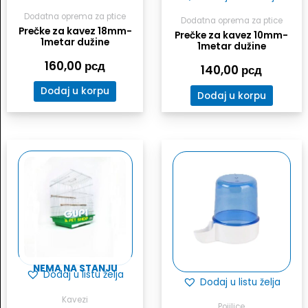
Dodatna oprema za ptice
Dodatna oprema za ptice
Prečke za kavez 18mm-
Prečke za kavez 10mm-
1metar dužine
1metar dužine
160,00
рсд
140,00
рсд
Dodaj u korpu
Dodaj u korpu
NEMA NA STANJU
Dodaj u listu želja
Dodaj u listu želja
Kavezi
Pojilice