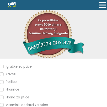
Pređi
na
sadržaj
Ptice
Igračke za ptice
Kavezi
Pojilice
Hranilice
Hrana za ptice
Vitamini i dodatci za ptice