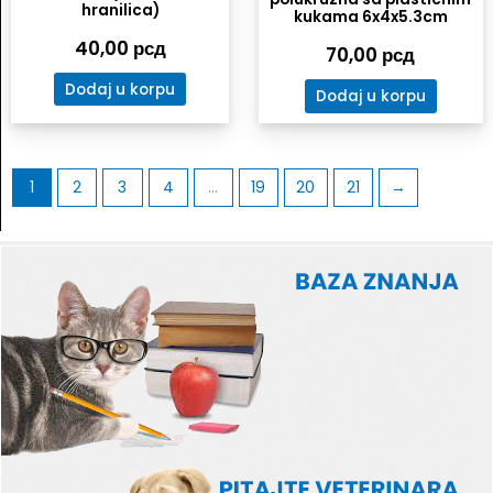
hranilica)
kukama 6x4x5.3cm
40,00
рсд
70,00
рсд
Dodaj u korpu
Dodaj u korpu
1
2
3
4
…
19
20
21
→