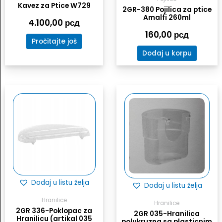
Kavez za Ptice W729
2GR-380 Pojilica za ptice
Amalfi 260ml
4.100,00
рсд
160,00
рсд
Pročitajte još
Dodaj u korpu
Dodaj u listu želja
Dodaj u listu želja
Hranilice
Hranilice
2GR 336-Poklopac za
2GR 035-Hranilica
Hranilicu (artikal 035
polukruzna sa plasticnim