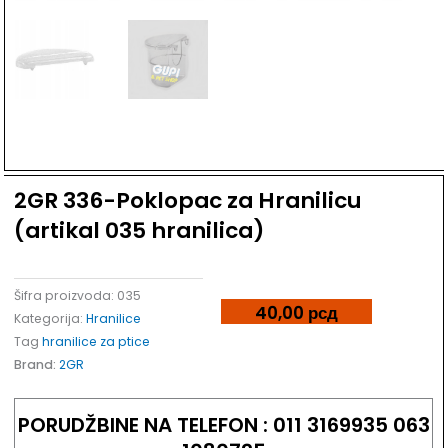
Dodaj u listu želja
2GR 336-Poklopac za Hranilicu
(artikal 035 hranilica)
Šifra proizvoda:
035
40,00
рсд
Kategorija:
Hranilice
Tag
hranilice za ptice
Brand:
2GR
PORUDŽBINE NA TELEFON : 011 3169935 063