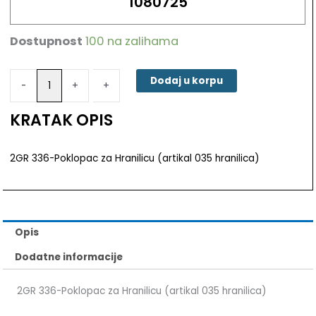
1080725
Dostupnost
100 na zalihama
2GR
336-
Poklopac
Dodaj u korpu
-
-
+
+
za
Hranilicu
KRATAK OPIS
(artikal
035
hranilica)
2GR 336-Poklopac za Hranilicu (artikal 035 hranilica)
količina
Opis
Dodatne informacije
2GR 336-Poklopac za Hranilicu (artikal 035 hranilica)