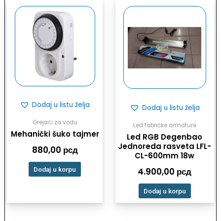
Dodaj u listu želja
Dodaj u listu želja
Grejači za vodu
Led fabričke armature
Mehanički šuko tajmer
Led RGB Degenbao
Jednoreda rasveta LFL-
880,00
рсд
CL-600mm 18w
Dodaj u korpu
4.900,00
рсд
Dodaj u korpu