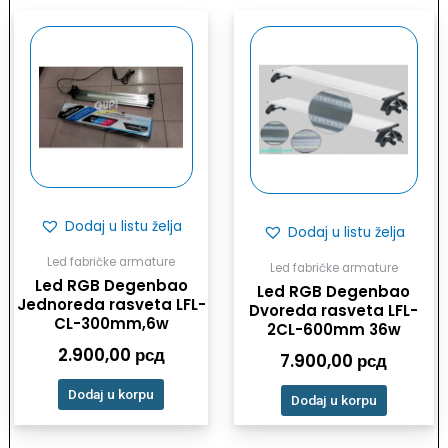
Dodaj u listu želja
Dodaj u listu želja
Led fabričke armature
Led fabričke armature
Led RGB Degenbao
Led RGB Degenbao
Jednoreda rasveta LFL-
Dvoreda rasveta LFL-
CL-300mm,6w
2CL-600mm 36w
2.900,00
рсд
7.900,00
рсд
Dodaj u korpu
Dodaj u korpu