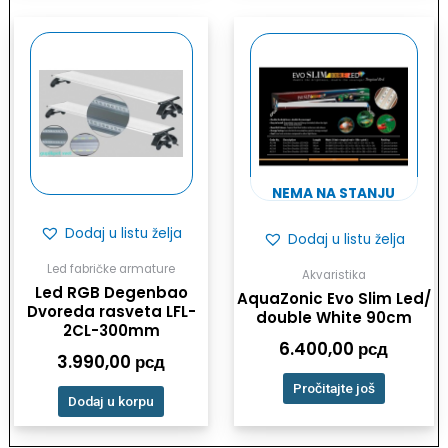
NEMA NA STANJU
Dodaj u listu želja
Dodaj u listu želja
Led fabričke armature
Akvaristika
Led RGB Degenbao
AquaZonic Evo Slim Led/
Dvoreda rasveta LFL-
double White 90cm
2CL-300mm
6.400,00
рсд
3.990,00
рсд
Pročitajte još
Dodaj u korpu