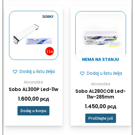
NEMA NA STANJU
Dodaj u listu želja
Dodaj u listu želja
Akvaristika
Akvaristika
Sobo AL300P Led-11w
Sobo AL280COB Led-
11w-285mm
1.600,00
рсд
1.450,00
рсд
Dodaj u korpu
Pročitajte još