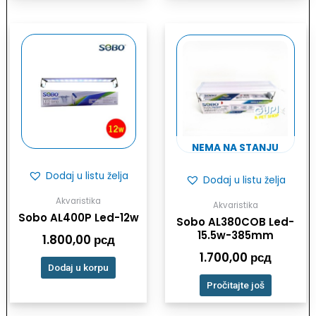
NEMA NA STANJU
Dodaj u listu želja
Dodaj u listu želja
Akvaristika
Akvaristika
Sobo AL400P Led-12w
Sobo AL380COB Led-
15.5w-385mm
1.800,00
рсд
1.700,00
рсд
Dodaj u korpu
Pročitajte još