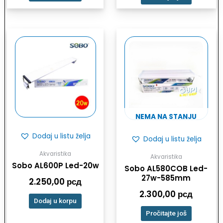
NEMA NA STANJU
Dodaj u listu želja
Dodaj u listu želja
Akvaristika
Akvaristika
Sobo AL600P Led-20w
Sobo AL580COB Led-
27w-585mm
2.250,00
рсд
2.300,00
рсд
Dodaj u korpu
Pročitajte još