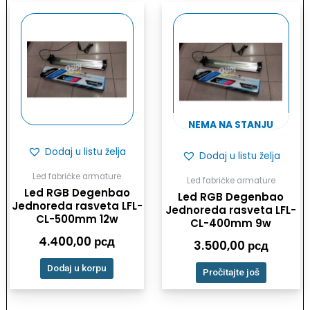
NEMA NA STANJU
Dodaj u listu želja
Dodaj u listu želja
Led fabričke armature
Led fabričke armature
Led RGB Degenbao
Led RGB Degenbao
Jednoreda rasveta LFL-
Jednoreda rasveta LFL-
CL-500mm 12w
CL-400mm 9w
4.400,00
рсд
3.500,00
рсд
Dodaj u korpu
Pročitajte još