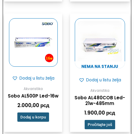
NEMA NA STANJU
Dodaj u listu želja
Dodaj u listu želja
Akvaristika
Akvaristika
Sobo AL500P Led-16w
Sobo AL480COB Led-
21w-485mm
2.000,00
рсд
1.900,00
рсд
Dodaj u korpu
Pročitajte još