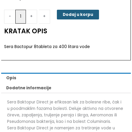
Bactopur
8tableta
Dodaj u korpu
-
-
+
+
za
400
KRATAK OPIS
litara
vode
količina
Sera Bactopur 8tableta za 400 litara vode
Opis
Dodatne informacije
Sera Baktopur Direct je efikasan lek za bolesne ribe, čak i
u poodmaklim fazama bolesti. Deluje aktivno na otvorene
čireve, zapaljenja, truljenje peraja i škrga, Aeromonas ili
Pseudomonas bakterija, kao i na bolest Columinaris.
Sera Baktopur Direct je namenjen za tretiranje vode u