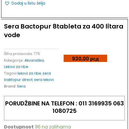
Dodaj u listu želja
Sera Bactopur 8tableta za 400 litara
vode
Šifra proizvoda:
775
930,00
рсд
Kategorije:
Akvaristika
,
Lekovi za ribe
Tagovi
lekovi za ribe
,
sera
baktopur direct
,
sera lekovi
Brand:
Sera
PORUDŽBINE NA TELEFON : 011 3169935 063
1080725
Dostupnost
96 na zalihama
Sera