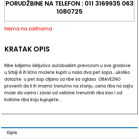
PORUDŽBINE NA TELEFON : 011 3169935 063
1080725
Nema na zalihama
KRATAK OPIS
Ribe šaljemo isključivo autobuskim prevozom u sve gradove
u Srbiji ili ih lično možete kupiti u naša dva pet šopa….ukoliko
dolazite u pet šop ciljano za ribe sa oglasa OBAVEZNO
proveriti da li ih imamo trenutno na stanju…cena riba na sajtu
može da varira i zavisi od veličine trenutnih riba kao i od
količine riba koju kupujete…
Opis