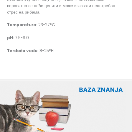
вероватно се неће ценити и може изазвати непотребан
стрес на рибама.
Temperatura
: 23-27°C
pH
: 7.5-9.0
Tvrdoća vode
: 8-25°H