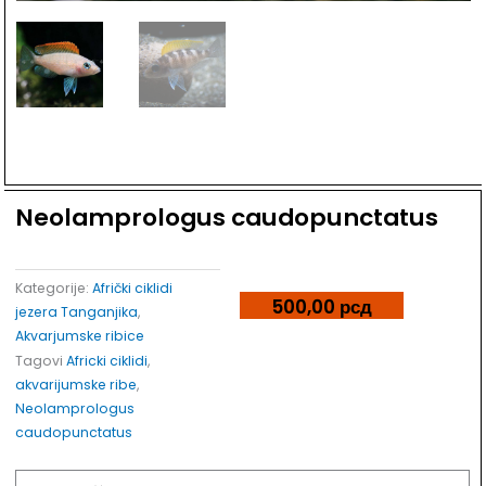
Dodaj u listu želja
Neolamprologus caudopunctatus
Kategorije:
Afrički ciklidi
500,00
рсд
jezera Tanganjika
,
Akvarjumske ribice
Tagovi
Africki ciklidi
,
akvarijumske ribe
,
Neolamprologus
caudopunctatus