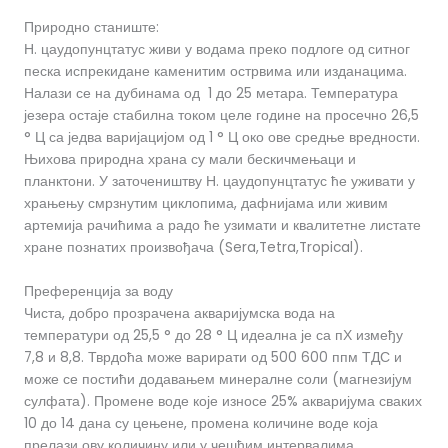
Природно станиште:
Н. цаудопунцтатус живи у водама преко подлоге од ситног
песка испрекидане каменитим острвима или изданацима.
Налази се на дубинама од 1 до 25 метара. Температура
језера остаје стабилна током целе године на просечно 26,5
° Ц са једва варијацијом од 1 ° Ц око ове средње вредности.
Њихова природна храна су мали бескичмењаци и
планктони. У заточеништву Н. цаудопунцтатус ће уживати у
храњењу смрзнутим циклопима, дафнијама или живим
артемија рачићима а радо ће узимати и квалитетне листате
хране познатих произвођача (Sera,Tetra,Tropical).
Преференција за воду
Чиста, добро прозрачена акваријумска вода на
температури од 25,5 ° до 28 ° Ц идеална је са пХ између
7,8 и 8,8. Тврдоћа може варирати од 500 600 ппм ТДС и
може се постићи додавањем минералне соли (магнезијум
сулфата). Промене воде које износе 25% акваријума сваких
10 до 14 дана су цењене, промена количине воде која
прелази ову количину или у чешћим интервалима