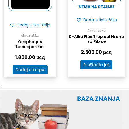
NEMA NA STANJU
Dodaj u listu želja
Dodaj u listu želja
Akvaristika
Akvaristika
D-Allio Plus Tropical Hrana
za Ribice
Geophagus
taeniopareius
2.500,00
рсд
1.800,00
рсд
Pročitajte još
Dodaj u korpu