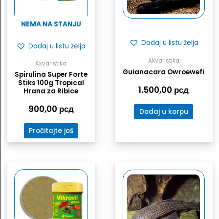
NEMA NA STANJU
Dodaj u listu želja
Dodaj u listu želja
Akvaristika
Akvaristika
Guianacara Owroewefi
Spirulina Super Forte
Stiks 100g Tropical
1.500,00
рсд
Hrana za Ribice
900,00
рсд
Dodaj u korpu
Pročitajte još