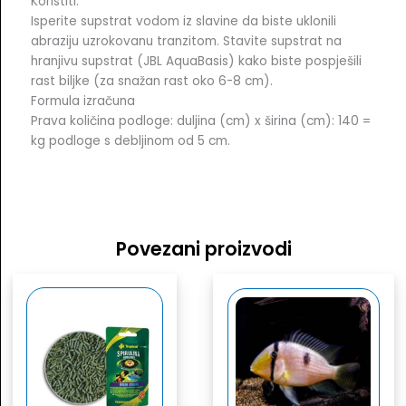
Koristiti:
Isperite supstrat vodom iz slavine da biste uklonili
abraziju uzrokovanu tranzitom. Stavite supstrat na
hranjivu supstrat (JBL AquaBasis) kako biste pospješili
rast biljke (za snažan rast oko 6-8 cm).
Formula izračuna
Prava količina podloge: duljina (cm) x širina (cm): 140 =
kg podloge s debljinom od 5 cm.
Povezani proizvodi