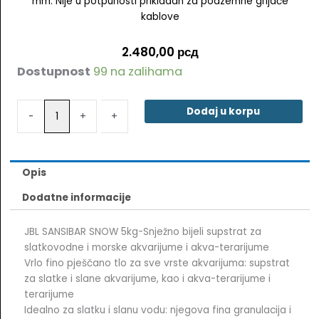
mm. Nije u potpunosti prikladan za podzemne grijaće
kablove
2.480,00
рсд
Dostupnost
99 na zalihama
JBL
SANSIBAR
SNOW
Dodaj u korpu
-
-
+
+
5kg-
Snježno
bijeli
supstrat
Opis
za
slatkovodne
Dodatne informacije
i
morske
JBL SANSIBAR SNOW 5kg-Snježno bijeli supstrat za
akvarijume
slatkovodne i morske akvarijume i akva-terarijume
i
Vrlo fino pješčano tlo za sve vrste akvarijuma: supstrat
akva-
za slatke i slane akvarijume, kao i akva-terarijume i
terarijume
terarijume
količina
Idealno za slatku i slanu vodu: njegova fina granulacija i