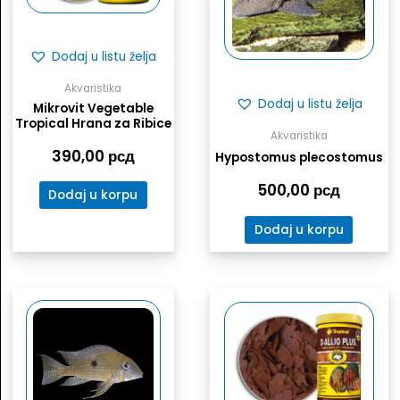
Dodaj u listu želja
Akvaristika
Dodaj u listu želja
Mikrovit Vegetable
Tropical Hrana za Ribice
Akvaristika
390,00
рсд
Hypostomus plecostomus
500,00
рсд
Dodaj u korpu
Dodaj u korpu