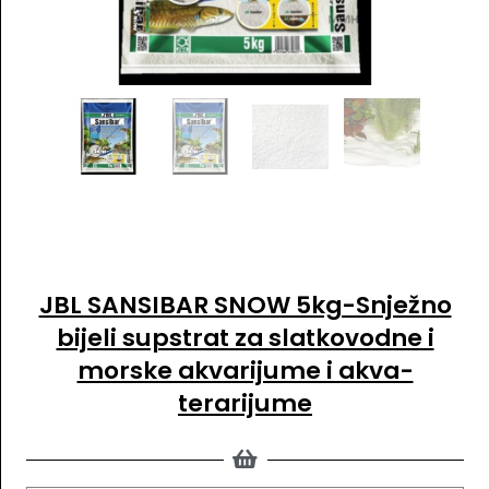
Dodaj u listu želja
JBL SANSIBAR SNOW 5kg-Snježno
bijeli supstrat za slatkovodne i
morske akvarijume i akva-
terarijume