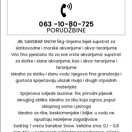
063 -10-80-725
PORUDŽBINE
JBL SANSIBAR SNOW 5kg-Snježno bijeli supstrat za
slatkovodne i morske akvarijume i akva-terarijume
Vrlo fino pješčano tlo za sve vrste akvarijuma: supstrat
za slatke i slane akvarijume, kao i akva-terarijume i
terarijume
Idealno za slatku i slanu vodu: njegova fina granulacija i
gustoća sprječavaju ulazak mulja i drugih otpadnih
materijala
Sprječava ozljede sluznice: fini, prirodni pijesak
okruglog oblika. Idealno za ribu koja izgriza, poput
oklopnog soma i jastoga
Idealno za ribe, beskicmenjake i biljke: u vodu ne
ispuštaju neželjene zagadjivace.
Sadržaj: 1 vreća Sansibar Snow. Veličina zrna: 0,1 – 0,6