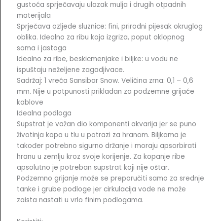
gustoća sprječavaju ulazak mulja i drugih otpadnih
materijala
Sprječava ozljede sluznice: fini, prirodni pijesak okruglog
oblika. Idealno za ribu koja izgriza, poput oklopnog
soma i jastoga
Idealno za ribe, beskicmenjake i biljke: u vodu ne
ispuštaju neželjene zagadjivace.
Sadržaj: 1 vreća Sansibar Snow. Veličina zrna: 0,1 – 0,6
mm. Nije u potpunosti prikladan za podzemne grijaće
kablove
Idealna podloga
Supstrat je važan dio komponenti akvarija jer se puno
životinja kopa u tlu u potrazi za hranom. Biljkama je
također potrebno sigurno držanje i moraju apsorbirati
hranu u zemlju kroz svoje korijenje. Za kopanje ribe
apsolutno je potreban supstrat koji nije oštar.
Podzemno grijanje može se preporučiti samo za srednje
tanke i grube podloge jer cirkulacija vode ne može
zaista nastati u vrlo finim podlogama.