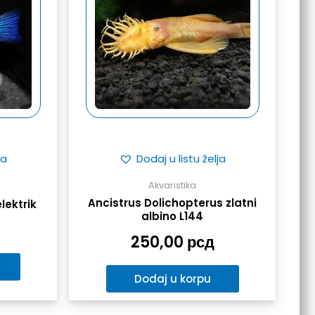
ja
Dodaj u listu želja
Akvaristika
Ancistrus Dolichopterus zlatni
lektrik
albino L144
250,00
рсд
Dodaj u korpu