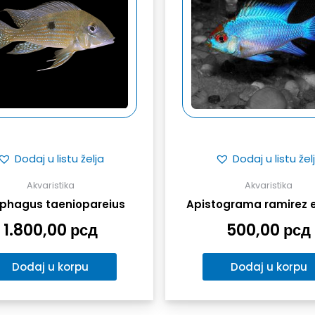
Dodaj u listu želja
Dodaj u listu žel
Akvaristika
Akvaristika
phagus taeniopareius
Apistograma ramirez e
1.800,00
рсд
500,00
рсд
Dodaj u korpu
Dodaj u korpu