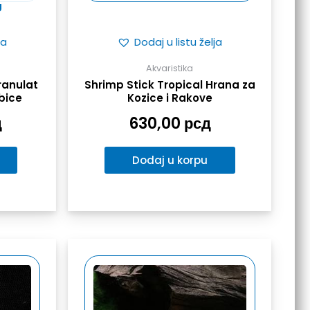
U
ja
Dodaj u listu želja
Akvaristika
ranulat
Shrimp Stick Tropical Hrana za
bice
Kozice i Rakove
д
630,00
рсд
Dodaj u korpu