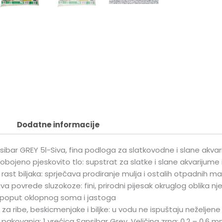
Dodatne informacije
sibar GREY 5l-Siva, fina podloga za slatkovodne i slane akva
eobojeno pjeskovito tlo: supstrat za slatke i slane akvarijume 
rast biljaka: sprječava prodiranje mulja i ostalih otpadnih 
va povrede sluzokoze: fini, prirodni pijesak okruglog oblika nje
, poput oklopnog soma i jastoga
 za ribe, beskicmenjake i biljke: u vodu ne ispuštaju neželjene
 pakovanja: 1 vrećica Sansibar Grey. Veličina zrna: 0,2 – 0,6