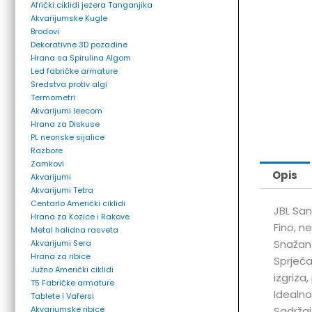
Afrički ciklidi jezera Tanganjika
Akvarijumske Kugle
Brodovi
Dekorativne 3D pozadine
Hrana sa Spirulina Algom
Led fabričke armature
Sredstva protiv algi
Termometri
Akvarijumi leecom
Hrana za Diskuse
PL neonske sijalice
Razbore
Zamkovi
Opis
Akvarijumi
Akvarijumi Tetra
Centarlo Američki ciklidi
JBL San
Hrana za Kozice i Rakove
Fino, n
Metal halidna rasveta
Snažan 
Akvarijumi Sera
Hrana za ribice
Sprječa
Južno Američki ciklidi
izgriza
T5 Fabričke armature
Idealno
Tablete i Vafersi
Akvarjumske ribice
Sadržaj