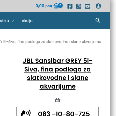
0,00
рсд
Pretra
stika
Akcija
Y 5l-Siva, fina podloga za slatkovodne i slane akvarijume
JBL Sansibar GREY 5l-
Siva, fina podloga za
slatkovodne i slane
akvarijume
063 -10-80-725