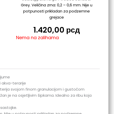
Grey. Veličina zrna: 0,2 – 0,6 mm. Nije u
potpunosti prikladan za podzemne
grejace
1.420,00
рсд
Nema na zalihama
rijume
i akva-terarije
materija svojom finom granulacijom i gustoćom
žan je na osjetljivim šipkama. Idealno za ribu koja
 sastojke.
 mm. Nije u potpunosti prikladan za podzemne