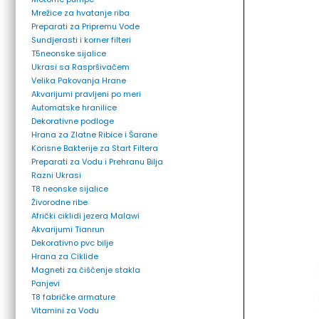
Mrežice za hvatanje riba
Preparati za Pripremu Vode
Sundjerasti i korner filteri
T5neonske sijalice
Ukrasi sa Raspršivačem
Velika Pakovanja Hrane
Akvarijumi pravljeni po meri
Automatske hranilice
Dekorativne podloge
Hrana za Zlatne Ribice i Šarane
Korisne Bakterije za Start Filtera
Preparati za Vodu i Prehranu Bilja
Razni Ukrasi
T8 neonske sijalice
Živorodne ribe
Afrički ciklidi jezera Malawi
Akvarijumi Tianrun
Dekorativno pvc bilje
Hrana za Ciklide
Magneti za čiščenje stakla
Panjevi
T8 fabričke armature
Vitamini za Vodu