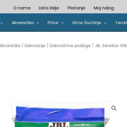
O nama
Lista želja
Plaćanje
Moj nalog
Akvaristika
Ptice
Sitne životinje
Terari
Akvaristika
/
Dekoracije
/
Dekorativne podloge
/ JBL Sansibar GRE