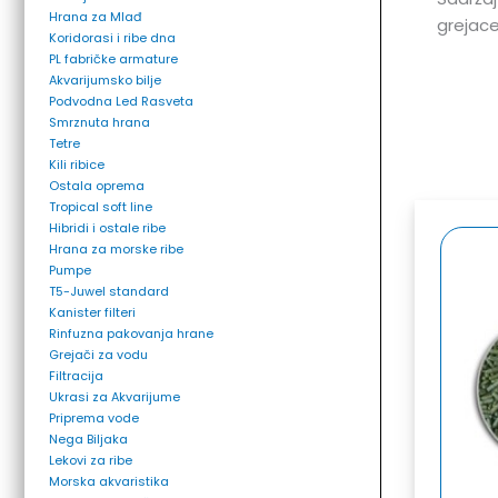
Hrana za Mlađ
grejac
Koridorasi i ribe dna
PL fabričke armature
Akvarijumsko bilje
Podvodna Led Rasveta
Smrznuta hrana
Tetre
Kili ribice
Ostala oprema
Tropical soft line
Hibridi i ostale ribe
Hrana za morske ribe
Pumpe
T5-Juwel standard
Kanister filteri
Rinfuzna pakovanja hrane
Grejači za vodu
Filtracija
Ukrasi za Akvarijume
Priprema vode
Nega Biljaka
Lekovi za ribe
Morska akvaristika