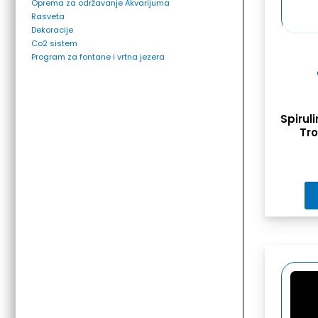
Oprema za održavanje Akvarijuma
Rasveta
Dekoracije
Co2 sistem
Program za fontane i vrtna jezera
Spirul
Tro