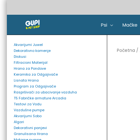
Pređi
na
sadržaj
Psi
Mačke
Akvarijumi Juwel
Početna
/
Dekorativno kamenje
Diskusi
Filtracioni Materijal
Hrana za Pondove
Keramika za Odgajivače
Lisnata Hrana
Program za Odgajivače
Raspršivači za ubacivanje vazduha
T5 Fabričke armature Arcadia
Testovi za Vodu
Vazdušne pumpe
Akvarijumi Sobo
Algari
Dekorativni panjevi
Granulisana Hrana
Motorne pumpe