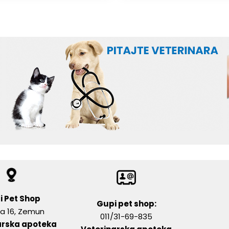
i Pet Shop
Gupi pet shop:
a 16, Zemun
011/31-69-835
arska apoteka