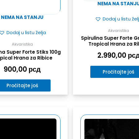
NEMA NA STANJ
NEMA NA STANJU
Dodaj u listu žel
Akvaristika
Dodaj u listu želja
Spirulina Super Forte G
Tropical Hrana za Ri
Akvaristika
ina Super Forte Stiks 100g
2.990,00
рс
pical Hrana za Ribice
900,00
рсд
Pročitajte još
Pročitajte još