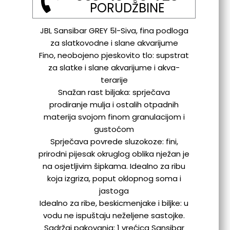
PORUDŽBINE
JBL Sansibar GREY 5l-Siva, fina podloga
za slatkovodne i slane akvarijume
Fino, neobojeno pjeskovito tlo: supstrat
za slatke i slane akvarijume i akva-
terarije
Snažan rast biljaka: sprječava
prodiranje mulja i ostalih otpadnih
materija svojom finom granulacijom i
gustoćom
Sprječava povrede sluzokoze: fini,
prirodni pijesak okruglog oblika nježan je
na osjetljivim šipkama. Idealno za ribu
koja izgriza, poput oklopnog soma i
jastoga
Idealno za ribe, beskicmenjake i biljke: u
vodu ne ispuštaju neželjene sastojke.
Sadržaj pakovanja: 1 vrećica Sansibar