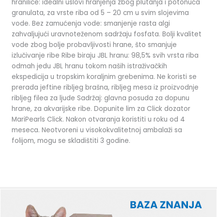
hranilice: idealni uslovi hranjenja zbog plutanja i potonuća
granulata, za vrste riba od 5 – 20 cm u svim slojevima
vode. Bez zamućenja vode: smanjenje rasta algi
zahvaljujući uravnoteženom sadržaju fosfata. Bolji kvalitet
vode zbog bolje probavljivosti hrane, što smanjuje
izlučivanje ribe Ribe biraju JBL hranu: 98,5% svih vrsta riba
odmah jedu JBL hranu tokom naših istraživačkih
ekspedicija u tropskim koraljnim grebenima. Ne koristi se
prerada jeftine ribljeg brašna, ribljeg mesa iz proizvodnje
ribljeg filea za ljude Sadržaj: glavna posuda za dopunu
hrane, za akvarijske ribe. Dopunite lim za Click dozator
MariPearls Click. Nakon otvaranja koristiti u roku od 4
meseca. Neotvoreni u visokokvalitetnoj ambalaži sa
folijom, mogu se skladištiti 3 godine.