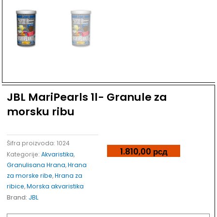
Dodaj u listu želja
JBL MariPearls 1l- Granule za
morsku ribu
Šifra proizvoda:
1024
1.810,00
рсд
Kategorije:
Akvaristika
,
Granulisana Hrana
,
Hrana
za morske ribe
,
Hrana za
ribice
,
Morska akvaristika
Brand:
JBL