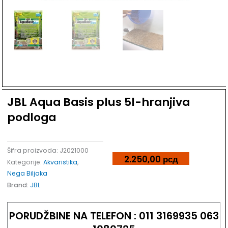
Dodaj u listu želja
JBL Aqua Basis plus 5l-hranjiva
podloga
Šifra proizvoda:
J2021000
2.250,00
рсд
Kategorije:
Akvaristika
,
Nega Biljaka
Brand:
JBL
PORUDŽBINE NA TELEFON : 011 3169935 063