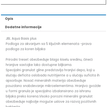
Opis
Dodatne informacije
JBL Aqua Basis plus
Podloga za akvarijum sa 5 ključnih elemenata -prava
podloga za koren biljaka
Prirodni treset obezbeđuje blago kiselu sredinu, čineći
hranjive sastojke lako dostupne biljkama.
Specijalni granulat gline predstavlja hranjivi depo, koji u
slučaju deficita oslobađa nutritijente a u slučaju suficita ih
apsorbuje. Nosač mineralnih materija obezbeđuje
pouzdano snabdevanje mikroelementima. Hranjivo gvožđe
u formi granula je specijalno izbalansirano za ishranu
biljaka preko korena.Visoko porozni mineralni granulat
obezbeđuje najbolje moguće uslove za razvoj pozitivnih
bakterija.