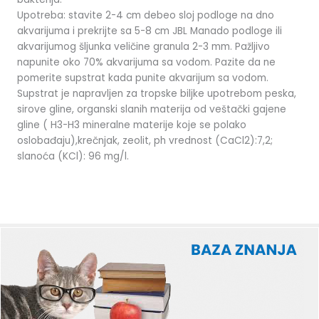
Upotreba: stavite 2-4 cm debeo sloj podloge na dno
akvarijuma i prekrijte sa 5-8 cm JBL Manado podloge ili
akvarijumog šljunka veličine granula 2-3 mm. Pažljivo
napunite oko 70% akvarijuma sa vodom. Pazite da ne
pomerite supstrat kada punite akvarijum sa vodom.
Supstrat je napravljen za tropske biljke upotrebom peska,
sirove gline, organski slanih materija od veštački gajene
gline ( H3-H3 mineralne materije koje se polako
oslobađaju),krečnjak, zeolit, ph vrednost (CaCl2):7,2;
slanoća (KCl): 96 mg/l.