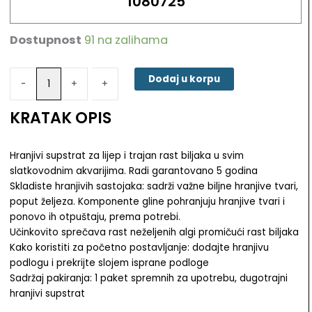
1080725
Dostupnost
91 na zalihama
JBL
Aqua
Basis
Dodaj u korpu
-
-
+
+
plus
5l-
KRATAK OPIS
hranjiva
podloga
količina
Hranjivi supstrat za lijep i trajan rast biljaka u svim
slatkovodnim akvarijima. Radi garantovano 5 godina
Skladiste hranjivih sastojaka: sadrži važne biljne hranjive tvari,
poput željeza. Komponente gline pohranjuju hranjive tvari i
ponovo ih otpuštaju, prema potrebi.
Učinkovito sprečava rast neželjenih algi promičući rast biljaka
Kako koristiti za početno postavljanje: dodajte hranjivu
podlogu i prekrijte slojem isprane podloge
Sadržaj pakiranja: 1 paket spremnih za upotrebu, dugotrajni
hranjivi supstrat