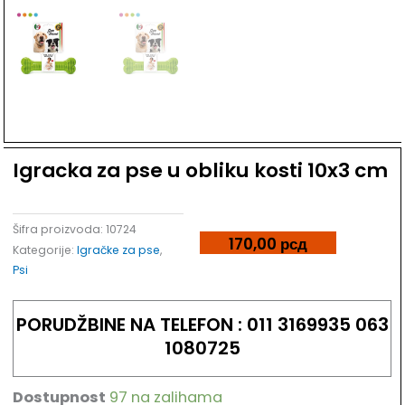
Dodaj u listu želja
Igracka za pse u obliku kosti 10x3 cm
Šifra proizvoda:
10724
170,00
рсд
Kategorije:
Igračke za pse
,
Psi
PORUDŽBINE NA TELEFON : 011 3169935 063
1080725
Dostupnost
97 na zalihama
Igracka