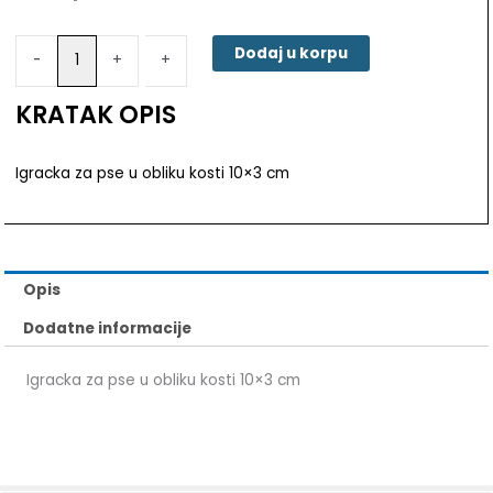
za
pse
Dodaj u korpu
-
-
+
+
u
obliku
KRATAK OPIS
kosti
10x3
cm
Igracka za pse u obliku kosti 10×3 cm
količina
Opis
Dodatne informacije
Igracka za pse u obliku kosti 10×3 cm