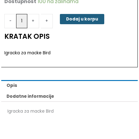
Dostupnost
100 na zalihama
Igracka
za
macke
Dodaj u korpu
-
-
+
+
Bird
količina
KRATAK OPIS
Igracka za macke Bird
Opis
Dodatne informacije
Igracka za macke Bird