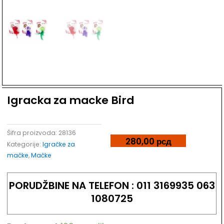
Dodaj u listu želja
Igracka za macke Bird
Šifra proizvoda:
28136
280,00
рсд
Kategorije:
Igračke za
mačke
,
Mačke
PORUDŽBINE NA TELEFON : 011 3169935 063
1080725