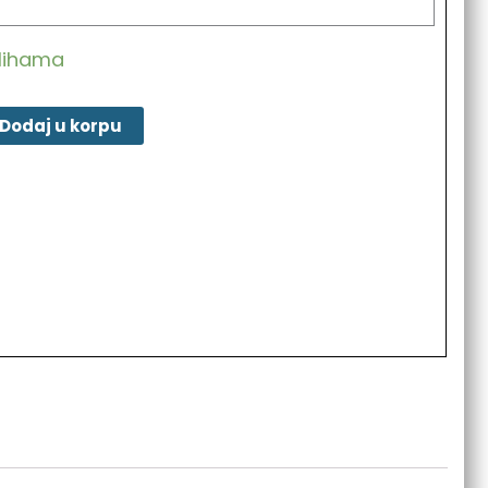
alihama
Dodaj u korpu