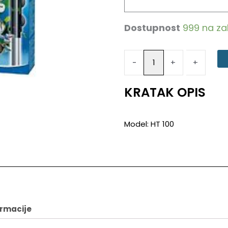
Dostupnost
999 na z
Grejač
za
Vodu
-
-
+
+
Tetra
HT
100
KRATAK OPIS
količina
Model: HT 100
ormacije