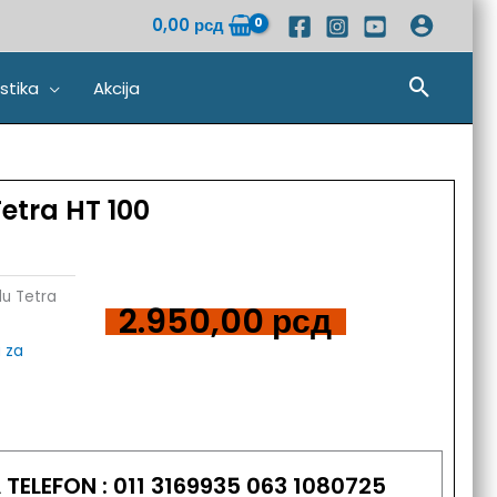
0,00
рсд
Pretra
stika
Akcija
etra HT 100
du Tetra
2.950,00
рсд
i za
TELEFON : 011 3169935 063 1080725