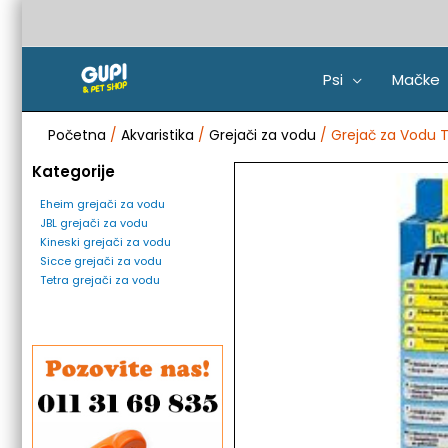
Pređi
na
sadržaj
Psi
Mačke
Početna
/
Akvaristika
/
Grejači za vodu
/ Grejač za Vodu T
Kategorije
Eheim grejači za vodu
JBL grejači za vodu
Kineski grejači za vodu
Sicce grejači za vodu
Tetra grejači za vodu