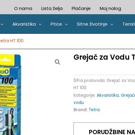
O nama
Lista želja
Plaćanje
Moj nalog
Akvaristika
Ptice
Sitne životinje
Terari
etra HT 100
Grejač za Vodu T
Šifra proizvoda:
Grejač za Vo
HT 100
Kategorije:
Akvaristika
,
Grejač
vodu
Brand:
Tetra
PORUDŽBINE NA 