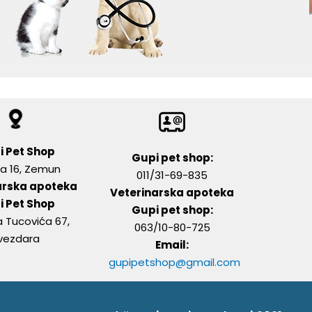
i Pet Shop
Gupi pet shop:
a 16, Zemun
011/31-69-835
arska apoteka
Veterinarska apoteka
i Pet Shop
Gupi pet shop:
ja Tucovića 67,
063/10-80-725
vezdara
Email:
gupipetshop@gmail.com