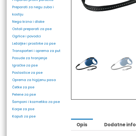
Preparati za negu zuba i
kostiju
Nega krzna i dlake
Ostali preparati za pse
Ogrlice i povodci
Ležaljke i prostirke za pse
Dodaj u listu želja
Transporteri i oprema za put
Posude za hranjenje
Igračke za pse
Poslastice za pse
Oprema za higijenu pasa
Četke za pse
Pelene za pse
Šamponi i kozmetika za pse
Korpe za pse
Kaputi za pse
Opis
Dodatne inf