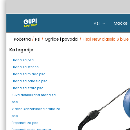
Pređi
na
sadržaj
Psi
Mačke
Početna
/
Psi
/
Ogrlice i povodci
/ Flexi New classic S blu
Kategorije
Hrana za pse
Hrana za štence
Hrana za mlade pse
Hrana za odrasle pse
Hrana za stare pse
Suva dehidrirana hrana za
pse
Vlažna konzervirana hrana za
pse
Preparati za pse
Preparati protiv parazita