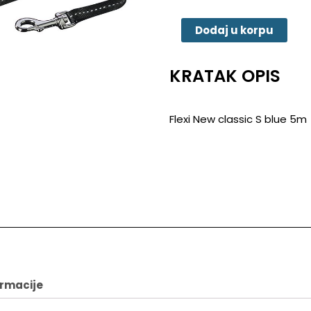
New
classic
Dodaj u korpu
S
blue
5m
KRATAK OPIS
količina
Flexi New classic S blue 5m
ormacije