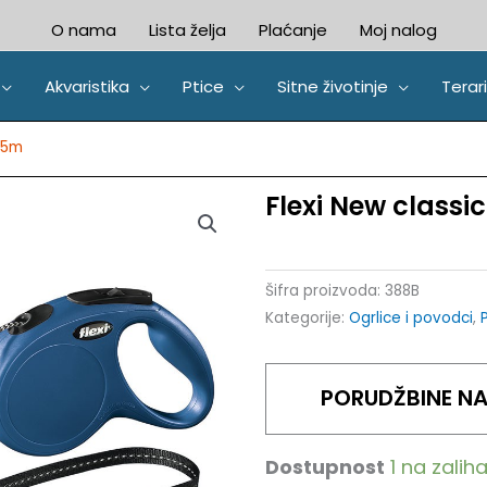
O nama
Lista želja
Plaćanje
Moj nalog
Akvaristika
Ptice
Sitne životinje
Terari
e 5m
Flexi New classi
Šifra proizvoda:
388B
Kategorije:
Ogrlice i povodci
,
PORUDŽBINE NA 
Dostupnost
1 na zali
Flexi