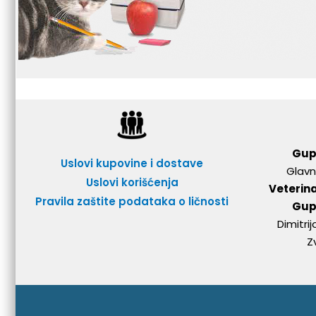
Gup
Uslovi kupovine i dostave
Glavn
Uslovi korišćenja
Veterin
Pravila zaštite podataka o ličnosti
Gup
Dimitri
Z