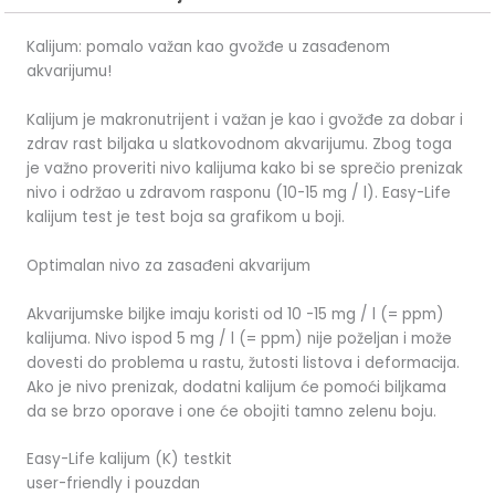
Kalijum: pomalo važan kao gvožđe u zasađenom
akvarijumu!
Kalijum je makronutrijent i važan je kao i gvožđe za dobar i
zdrav rast biljaka u slatkovodnom akvarijumu. Zbog toga
je važno proveriti nivo kalijuma kako bi se sprečio prenizak
nivo i održao u zdravom rasponu (10-15 mg / l). Easy-Life
kalijum test je test boja sa grafikom u boji.
Optimalan nivo za zasađeni akvarijum
Akvarijumske biljke imaju koristi od 10 -15 mg / l (= ppm)
kalijuma. Nivo ispod 5 mg / l (= ppm) nije poželjan i može
dovesti do problema u rastu, žutosti listova i deformacija.
Ako je nivo prenizak, dodatni kalijum će pomoći biljkama
da se brzo oporave i one će obojiti tamno zelenu boju.
Easy-Life kalijum (K) testkit
user-friendly i pouzdan