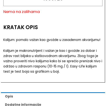
Nema na zalihama
KRATAK OPIS
Kalijum: pomalo važan kao gvožđe u zasađenom akvarijumu!
Kalijum je makronutrijent i važan je kao i gvožđe za dobar i
zdrav rast biljaka u slatkovodnom akvarijumu. Zbog toga je
važno proveriti nivo kalijuma kako bi se sprečio prenizak nivo i
održao u zdravom rasponu (10-15 mg / l). Easy-Life kalijum
test je test boja sa grafikom u boji.
Opis
Dodatne informacije