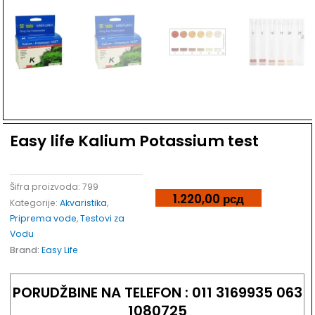
Dodaj u listu želja
Easy life Kalium Potassium test
Šifra proizvoda:
799
1.220,00
рсд
Kategorije:
Akvaristika
,
Priprema vode
,
Testovi za
Vodu
Brand:
Easy Life
PORUDŽBINE NA TELEFON : 011 3169935 063
1080725