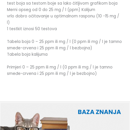
test boja sa testom boje sa lako čitljivom grafikom boja
Merni opseg od 0 do 25 mg / l (ppm) Kalijum
vrlo dobro očitavanje u optimalnom rasponu (10 -15 mg /
l)
1 testkit iznosi 50 testova
Tabela boja 0 – 25 ppm ili mg / l (0 ppm ili mg / l je tamno
smeđe-crvena i 25 ppm ili mg / l bezbojna)
Tabela boja kalijuma
Primjeri 0 – 25 ppm ili mg / l (0 ppm ili mg / l je tamno
smeđe-crvena i 25 ppm ili mg / l je bezbojno)