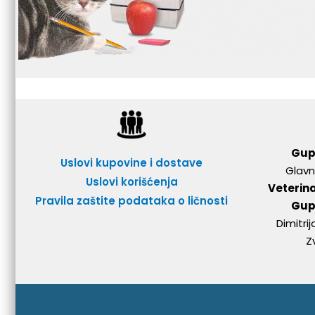
Gup
Uslovi kupovine i dostave
Glavn
Uslovi korišćenja
Veterin
Pravila zaštite podataka o ličnosti
Gup
Dimitri
Z