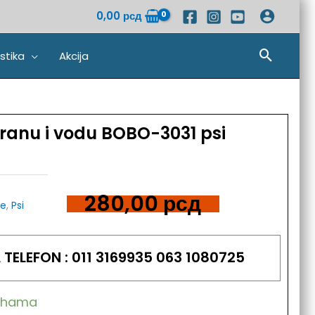
0,00
рсд
Pretra
stika
Akcija
hranu i vodu BOBO-3031 psi
280,00
рсд
je
,
Psi
TELEFON : 011 3169935 063 1080725
lihama