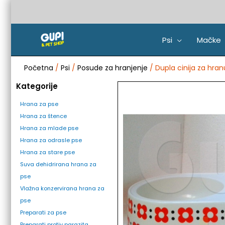
Pređi
na
sadržaj
Psi
Mačke
Početna
/
Psi
/
Posude za hranjenje
/ Dupla cinija za hran
Kategorije
Hrana za pse
Hrana za štence
Hrana za mlade pse
Hrana za odrasle pse
Hrana za stare pse
Suva dehidrirana hrana za
pse
Vlažna konzervirana hrana za
pse
Preparati za pse
Preparati protiv parazita