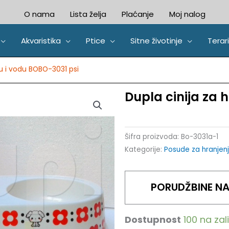
O nama
Lista želja
Plaćanje
Moj nalog
Akvaristika
Ptice
Sitne životinje
Terari
u i vodu BOBO-3031 psi
Dupla cinija za 
Šifra proizvoda:
Bo-3031a-1
Kategorije:
Posude za hranjen
PORUDŽBINE NA 
Dostupnost
100 na za
Dupla