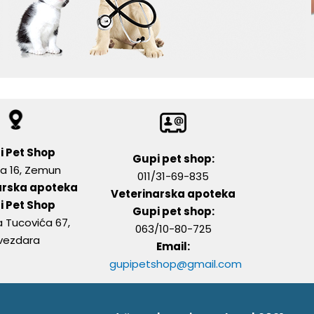
i Pet Shop
Gupi pet shop:
a 16, Zemun
011/31-69-835
arska apoteka
Veterinarska apoteka
i Pet Shop
Gupi pet shop:
ja Tucovića 67,
063/10-80-725
vezdara
Email:
gupipetshop@gmail.com