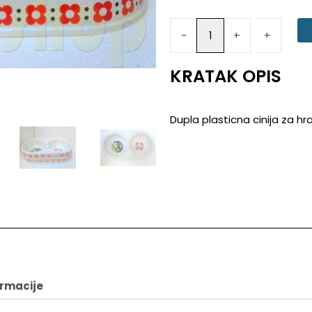
cinija
za
-
-
+
+
hranu
i
vodu
KRATAK OPIS
BOBO-
3031
Dupla plasticna cinija za h
psi
količina
ormacije