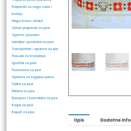
Preparati za negu zuba i
kostiju
Nega krzna i dlake
Ostali preparati za pse
Ogrlice i povodci
Ležaljke i prostirke za pse
Dodaj u listu želja
Transporteri i oprema za put
Posude za hranjenje
Igračke za pse
Poslastice za pse
Oprema za higijenu pasa
Četke za pse
Pelene za pse
Šamponi i kozmetika za pse
Korpe za pse
Kaputi za pse
Opis
Dodatne inf