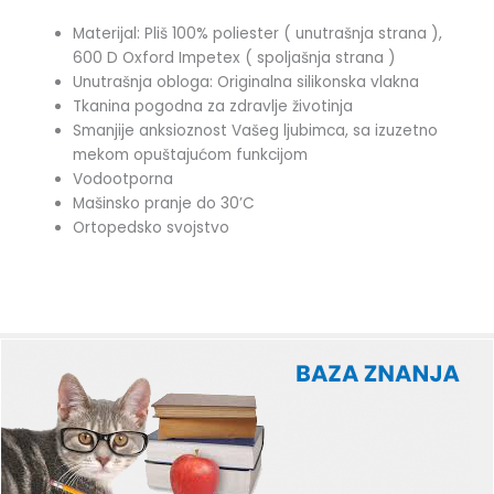
Materijal: Pliš 100% poliester ( unutrašnja strana ),
600 D Oxford Impetex ( spoljašnja strana )
Unutrašnja obloga: Originalna silikonska vlakna
Tkanina pogodna za zdravlje životinja
Smanjije anksioznost Vašeg ljubimca, sa izuzetno
mekom opuštajućom funkcijom
Vodootporna
Mašinsko pranje do 30’C
Ortopedsko svojstvo