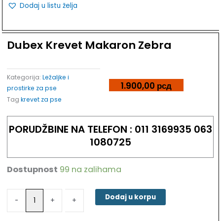
Dodaj u listu želja
Dubex Krevet Makaron Zebra
Kategorija:
Ležaljke i
1.900,00
рсд
prostirke za pse
Tag
krevet za pse
PORUDŽBINE NA TELEFON : 011 3169935 063
1080725
Dostupnost
99 na zalihama
Dubex
Krevet
Makaron
Dodaj u korpu
-
-
+
+
Zebra
količina