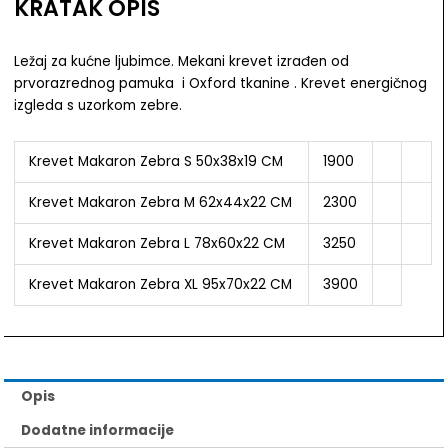
KRATAK OPIS
Ležaj za kućne ljubimce. Mekani krevet izrađen od
prvorazrednog pamuka i Oxford tkanine . Krevet energičnog
izgleda s uzorkom zebre.
Krevet Makaron Zebra S 50x38x19 CM
1900
Krevet Makaron Zebra M 62x44x22 CM
2300
Krevet Makaron Zebra L 78x60x22 CM
3250
Krevet Makaron Zebra XL 95x70x22 CM
3900
Opis
Dodatne informacije