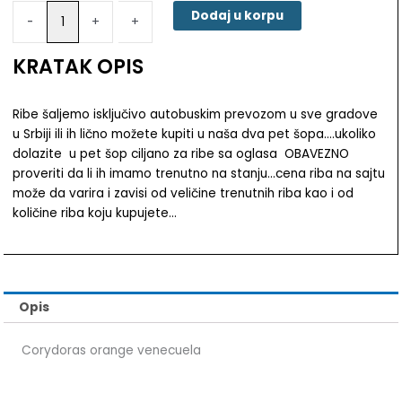
venecuela
Dodaj u korpu
-
-
+
+
količina
KRATAK OPIS
Ribe šaljemo isključivo autobuskim prevozom u sve gradove
u Srbiji ili ih lično možete kupiti u naša dva pet šopa….ukoliko
dolazite u pet šop ciljano za ribe sa oglasa OBAVEZNO
proveriti da li ih imamo trenutno na stanju…cena riba na sajtu
može da varira i zavisi od veličine trenutnih riba kao i od
količine riba koju kupujete…
Opis
Corydoras orange venecuela