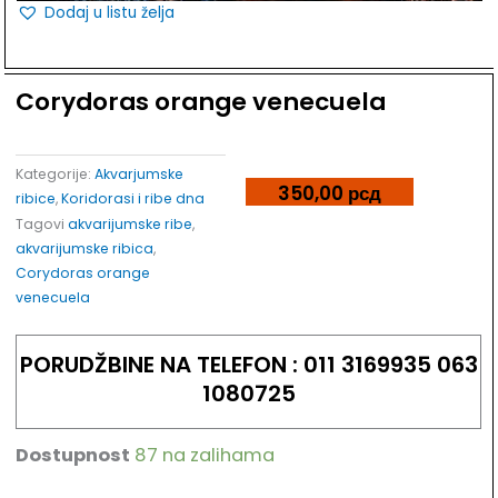
Dodaj u listu želja
Corydoras orange venecuela
Kategorije:
Akvarjumske
350,00
рсд
ribice
,
Koridorasi i ribe dna
Tagovi
akvarijumske ribe
,
akvarijumske ribica
,
Corydoras orange
venecuela
PORUDŽBINE NA TELEFON : 011 3169935 063
1080725
Dostupnost
87 na zalihama
Corydoras
orange