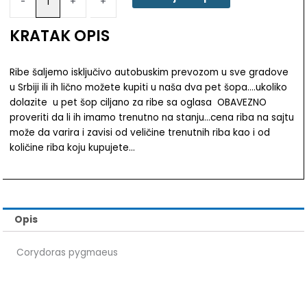
-
-
+
+
KRATAK OPIS
Ribe šaljemo isključivo autobuskim prevozom u sve gradove
u Srbiji ili ih lično možete kupiti u naša dva pet šopa….ukoliko
dolazite u pet šop ciljano za ribe sa oglasa OBAVEZNO
proveriti da li ih imamo trenutno na stanju…cena riba na sajtu
može da varira i zavisi od veličine trenutnih riba kao i od
količine riba koju kupujete…
Opis
Corydoras pygmaeus