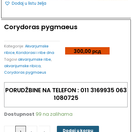
Dodaj u listu želja
Corydoras pygmaeus
Kategorije:
Akvarjumske
300,00
рсд
ribice
,
Koridorasi i ribe dna
Tagovi
akvarijumske ribe
,
akvarijumske ribica
,
Corydoras pygmaeus
PORUDŽBINE NA TELEFON : 011 3169935 063
1080725
Dostupnost
99 na zalihama
Corydoras
pygmaeus
količina
Dodaj u korpu