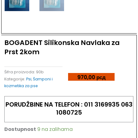
BOGADENT Silikonska Navlaka za
Prst 2kom
Šifra proizvoda:
90b
970,00
рсд
Kategorije:
Psi
,
Šamponi i
kozmetika za pse
PORUDŽBINE NA TELEFON : 011 3169935 063
1080725
Dostupnost
9 na zalihama
BOGADENT
Silikonska