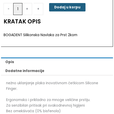
Navlaka
Dodaj u korpu
-
-
+
+
za
Prst
KRATAK OPIS
2kom
količina
BOGADENT Silikonska Navlaka za Prst 2kom
Opis
Dodatne informacije
nežno uklanjanje plaka inovativnom četkicom Silicone
Finger.
Ergonomsko i prikladno za mnoge veličine prstiju.
Za senzibilan pritisak pri svakodnevnoj higijeni
Bez omekšivača (0% bisfenola)