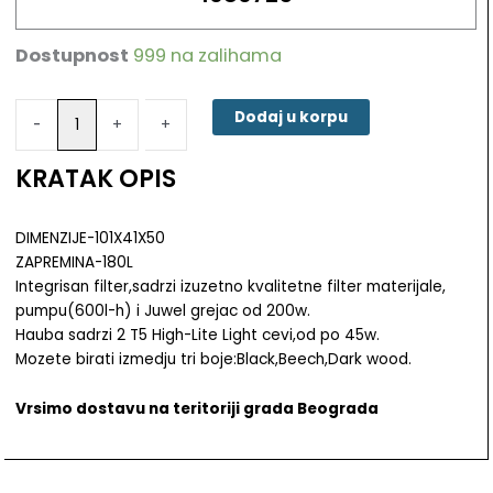
Dostupnost
999 na zalihama
Akvarijum
Juwel
Rio
Dodaj u korpu
-
-
+
+
180
količina
KRATAK OPIS
DIMENZIJE-101X41X50
ZAPREMINA-180L
Integrisan filter,sadrzi izuzetno kvalitetne filter materijale,
pumpu(600l-h) i Juwel grejac od 200w.
Hauba sadrzi 2 T5 High-Lite Light cevi,od po 45w.
Mozete birati izmedju tri boje:Black,Beech,Dark wood.
Vrsimo dostavu na teritoriji grada Beograda