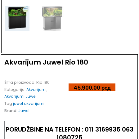
Dodaj u listu želja
Akvarijum Juwel Rio 180
Šifra proizvoda:
Rio 180
45.900,00
рсд
Kategorije:
Akvarijumi
,
Akvarijumi Juwel
Tag
juwel akvarijumi
Brand:
Juwel
PORUDŽBINE NA TELEFON : 011 3169935 063
1080725