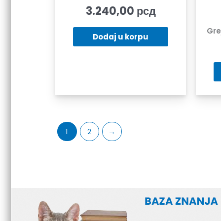
3.240,00
рсд
Gre
Dodaj u korpu
1
2
→