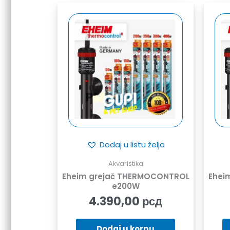
Dodaj u listu želja
Akvaristika
Eheim grejač THERMOCONTROL
Ehei
e200W
4.390,00
рсд
Dodaj u korpu