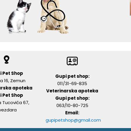
i Pet Shop
Gupi pet shop:
a 16, Zemun
011/31-69-835
arska apoteka
Veterinarska apoteka
i Pet Shop
Gupi pet shop:
ja Tucovića 67,
063/10-80-725
vezdara
Email:
gupipetshop@gmail.com