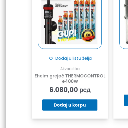
Dodaj u listu želja
Akvaristika
Eheim grejač THERMOCONTROL
e400W
6.080,00
рсд
Dodaj u korpu