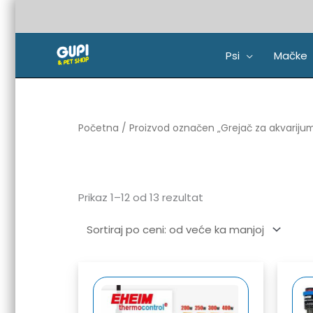
Pređi
na
sadržaj
Psi
Mačke
Sorted
Početna
/ Proizvod označen „Grejač za akvariju
by
price:
high
to
low
Prikaz 1–12 od 13 rezultat