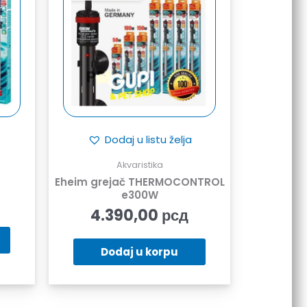
Dodaj u listu želja
Akvaristika
Eheim grejač THERMOCONTROL
e300W
4.390,00
рсд
Dodaj u korpu