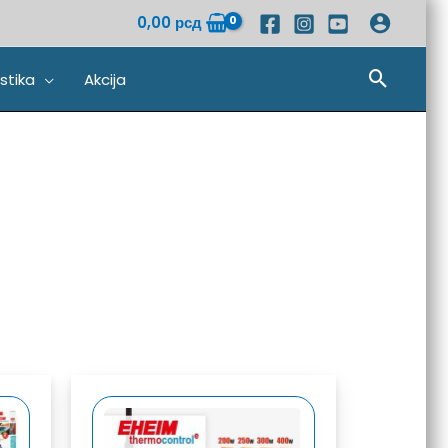
0,00
рсд
Pretra
stika
Akcija