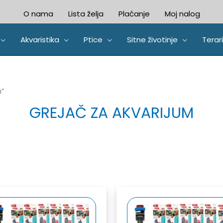
O nama
Lista želja
Plaćanje
Moj nalog
Akvaristika
Ptice
Sitne životinje
Terari
m“
GREJAČ ZA AKVARIJUM