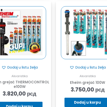
Dodaj u listu želja
Dodaj u listu želja
Akvaristika
Akvaristika
m grejač THERMOCONTROL
Eheim grejač 100W
e100W
3.750,00
рсд
3.820,00
рсд
Dodaj u korpu
Dodaj u korpu